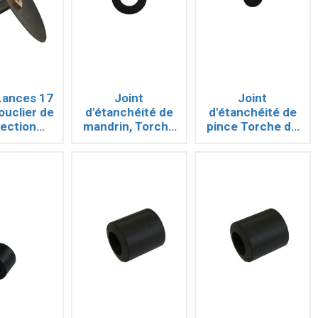
Lances 17
Joint
Joint
uclier de
d'étanchéité de
d'étanchéité de
ection
mandrin, Torche
pince Torche de
tre les
de Coupage
Coupage BROCO
ections
BROCO PRIME
PRIME CUT
CUT