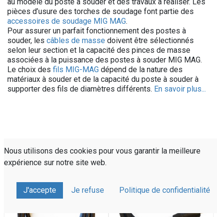
au modèle du poste à souder et des travaux à réaliser. Les
pièces d’usure des torches de soudage font partie des
accessoires de soudage MIG MAG
.
Pour assurer un parfait fonctionnement des postes à
souder, les
câbles de masse
doivent être sélectionnés
selon leur section et la capacité des pinces de masse
associées à la puissance des postes à souder MIG MAG.
Le choix des
fils MIG-MAG
dépend de la nature des
matériaux à souder et de la capacité du poste à souder à
supporter des fils de diamètres différents.
En savoir plus...
Nous utilisons des cookies pour vous garantir la meilleure
À configurer !
À configurer !
expérience sur notre site web.
J'accepte
Je refuse
Politique de confidentialité