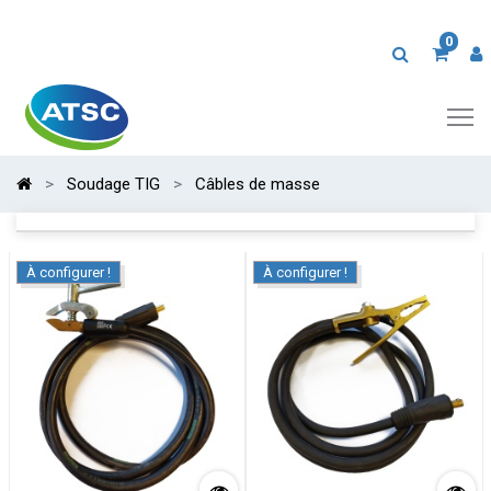
0
Soudage TIG
Câbles de masse
À configurer !
À configurer !