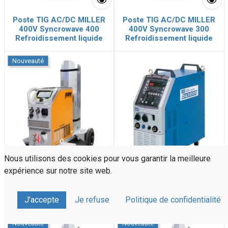
Poste TIG AC/DC MILLER
Poste TIG AC/DC MILLER
400V Syncrowave 400
400V Syncrowave 300
Refroidissement liquide
Refroidissement liquide
Nouveauté
Nous utilisons des cookies pour vous garantir la meilleure
expérience sur notre site web.
Poste TIG AC/DC 400V
Poste TIG AC/DC 400V
REHM INVERTIG i 310
OTC DA-300P
J'accepte
Je refuse
Politique de confidentialité
Refroidi liquide
Nouveauté
Nouveauté