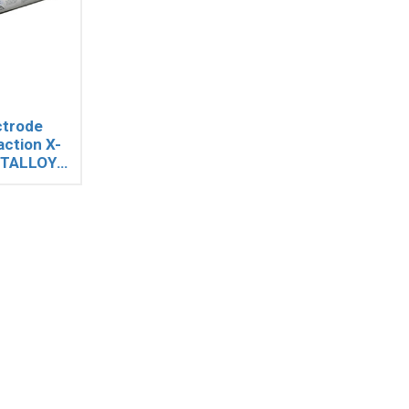
ctrode
action X-
TALLOY
G168