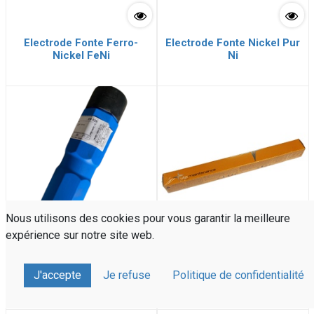
Electrode Fonte Ferro-
Electrode Fonte Nickel Pur
Nickel FeNi
Ni
Nous utilisons des cookies pour vous garantir la meilleure
expérience sur notre site web.
Electrode de rechargement
Electrode Spéciale
J'accepte
Je refuse
Politique de confidentialité
Dur au Carbure EH528
Réparation 312 UTP 65D