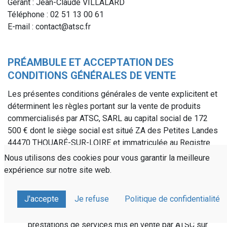
Gérant : Jean-Claude VILLALARD
Téléphone : 02 51 13 00 61
E-mail : contact@atsc.fr
PRÉAMBULE ET ACCEPTATION DES
CONDITIONS GÉNÉRALES DE VENTE
Les présentes conditions générales de vente explicitent et
déterminent les règles portant sur la vente de produits
commercialisés par ATSC, SARL au capital social de 172
500 € dont le siège social est situé ZA des Petites Landes
44470 THOUARÉ-SUR-LOIRE et immatriculée au Registre
du Commerce et des sociétés de Nantes sous le numéro
Nous utilisons des cookies pour vous garantir la meilleure
380 243 790 00017, auprès de ses clients professionnels
expérience sur notre site web.
et consommateurs par le biais de son site e-commerce
www.atsc.fr.
J'accepte
Je refuse
Politique de confidentialité
Par convention on retiendra les définitions suivantes :
le terme "produits" désigne l'ensemble des biens et
prestations de services mis en vente par ATSC sur