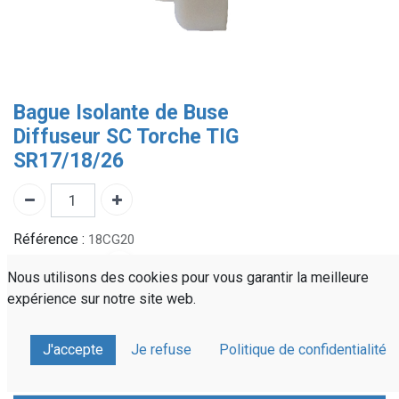
Bague Isolante de Buse
Diffuseur SC Torche TIG
SR17/18/26
Référence :
18CG20
Partager sur :
Nous utilisons des cookies pour vous garantir la meilleure
expérience sur notre site web.
Devis personnalisé
Livraison rapide
J'accepte
Je refuse
Politique de confidentialité
À votre écoute