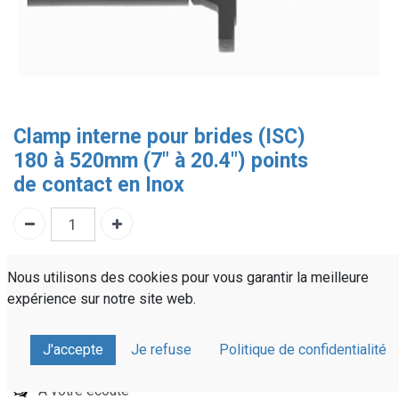
Clamp interne pour brides (ISC)
180 à 520mm (7" à 20.4") points
de contact en Inox
Référence :
521CS820
Nous utilisons des cookies pour vous garantir la meilleure
Partager sur :
expérience sur notre site web.
J'accepte
Je refuse
Politique de confidentialité
Devis personnalisé
Livraison rapide
À votre écoute