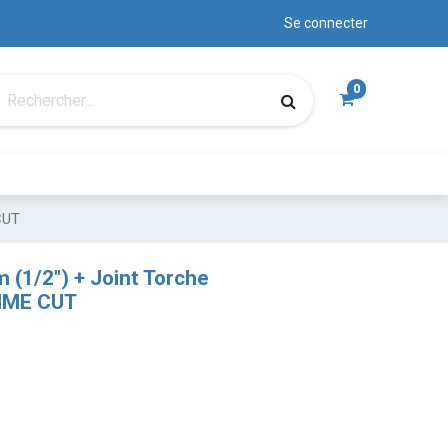
Se connecter
0
CUT
 (1/2") + Joint Torche
IME CUT