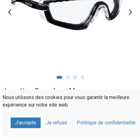
Lunettes Branches+Mousse
Nous utilisons des cookies pour vous garantir la meilleure
COBRA II, PC Incolore AR/AB
expérience sur notre site web.
Platinum
J'accepte
Je refuse
Politique de confidentialité
Référence :
PYLBMI