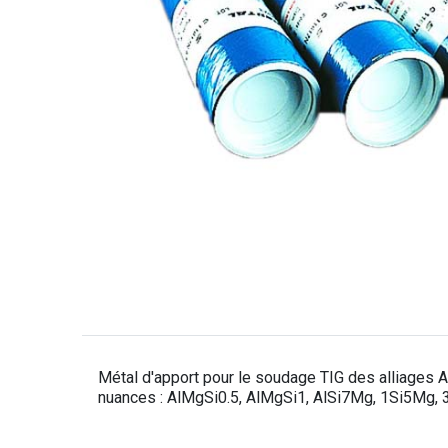
Métal d'apport pour le soudage TIG des alliages Al
nuances : AlMgSi0.5, AlMgSi1, AlSi7Mg, 1Si5Mg, 3