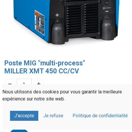
Poste MIG "multi-process"
MILLER XMT 450 CC/CV
Nous utilisons des cookies pour vous garantir la meilleure
Référence :
210130
expérience sur notre site web.
Partager sur :
J'accepte
Je refuse
Politique de confidentialité