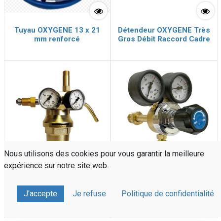
Tuyau OXYGENE 13 x 21
Détendeur OXYGENE Très
mm renforcé
Gros Débit Raccord Cadre
Nous utilisons des cookies pour vous garantir la meilleure
expérience sur notre site web.
Détendeur OXYGENE Très
Détendeur Oxygène
J'accepte
Je refuse
Politique de confidentialité
Gros Débit Raccord
Bouteille, connexion arrière
Bouteille