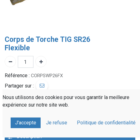
Corps de Torche TIG SR26
Flexible
Référence :
CORPSWP26FX
Partager sur :
Nous utilisons des cookies pour vous garantir la meilleure
expérience sur notre site web.
Devis personnalisé
Livraison rapide
À votre écoute
J'accepte
Je refuse
Politique de confidentialité
Description