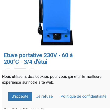
Etuve portative 230V - 60 à
200°C - 3/4 d'étui
Nous utilisons des cookies pour vous garantir la meilleure
expérience sur notre site web.
Référence :
ETEC10
Partager sur :
J'accepte
Je refuse
Politique de confidentialité
Devis personnalisé