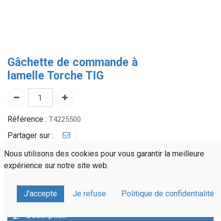
Gâchette de commande à
lamelle Torche TIG
Référence :
T4225500
Partager sur :
Nous utilisons des cookies pour vous garantir la meilleure
expérience sur notre site web.
Devis personnalisé
Livraison rapide
À votre écoute
J'accepte
Je refuse
Politique de confidentialité
Description