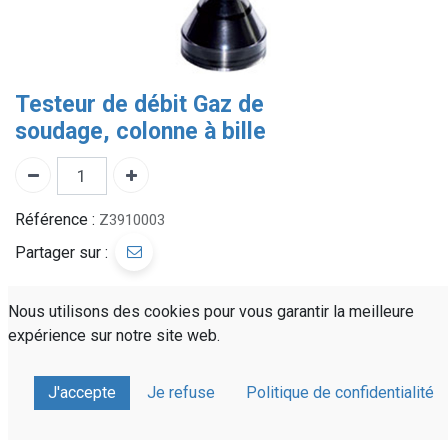
Testeur de débit Gaz de
soudage, colonne à bille
Référence :
Z3910003
Partager sur :
Nous utilisons des cookies pour vous garantir la meilleure
Devis personnalisé
expérience sur notre site web.
Livraison rapide
À votre écoute
J'accepte
Je refuse
Politique de confidentialité
Description