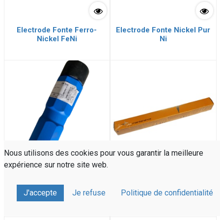
Electrode Fonte Ferro-
Electrode Fonte Nickel Pur
Nickel FeNi
Ni
Nous utilisons des cookies pour vous garantir la meilleure
expérience sur notre site web.
Electrode de rechargement
Electrode Spéciale
J'accepte
Je refuse
Politique de confidentialité
Dur au Carbure EH528
Réparation 312 UTP 65D