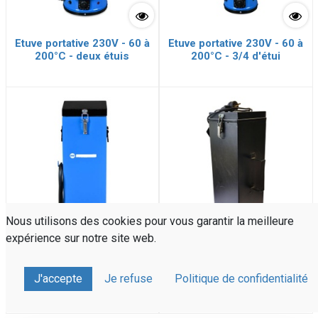
Etuve portative 230V - 60 à
Etuve portative 230V - 60 à
200°C - deux étuis
200°C - 3/4 d'étui
Nous utilisons des cookies pour vous garantir la meilleure
expérience sur notre site web.
Etuve portative 230V - 60 à
Etuve portative 230V-130°C
J'accepte
Je refuse
Politique de confidentialité
200°C - 3/4 d'étui
pour Electrodes, 3/4 Etuis